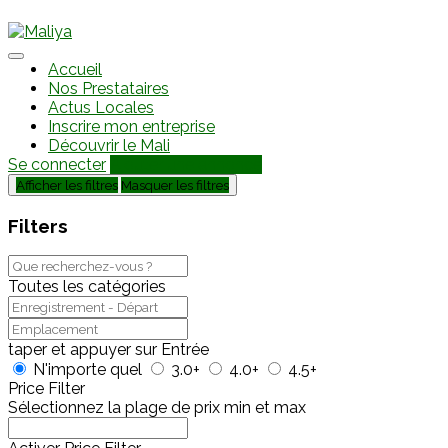
Accueil
Nos Prestataires
Actus Locales
Inscrire mon entreprise
Découvrir le Mali
Se connecter
Ajouter une annonce
Afficher les filtres
Masquer les filtres
Filters
Toutes les catégories
taper et appuyer sur Entrée
N'importe quel
3.0+
4.0+
4.5+
Price Filter
Sélectionnez la plage de prix min et max