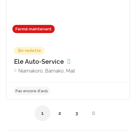
Fermé maintenant
En vedette
Ele Auto-Service
Pas encore d'avis
Niamakoro, Bamako, Mali
1
2
3