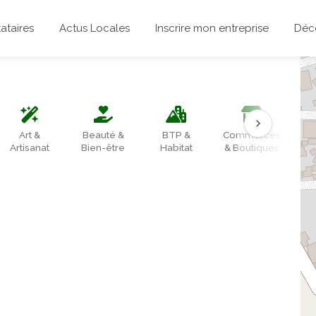
ataires
Actus Locales
Inscrire mon entreprise
Déco
Art &
Beauté &
BTP &
Commerces
Artisanat
Bien-être
Habitat
& Boutiques
Div