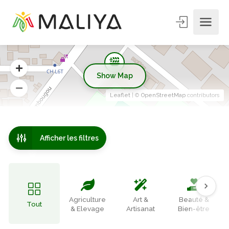
Show Map
Leaflet
| ©
OpenStreetMap
contributors
Afficher les filtres
Agriculture
Art &
Beauté &
Tout
& Elevage
Artisanat
Bien-être