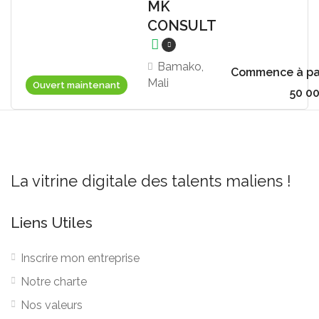
MK
CONSULT
Bamako,
Commence à par
Mali
Ouvert maintenant
50 0
La vitrine digitale des talents maliens !
Liens Utiles
Inscrire mon entreprise
Notre charte
Nos valeurs