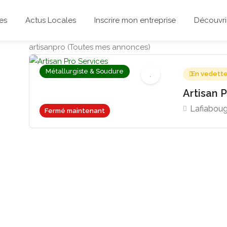
es
Actus Locales
Inscrire mon entreprise
Découvrir
artisanpro (Toutes mes annonces)
Métallurgiste & Soudure
En vedett
Artisan 
Lafiaboug
Fermé maintenant