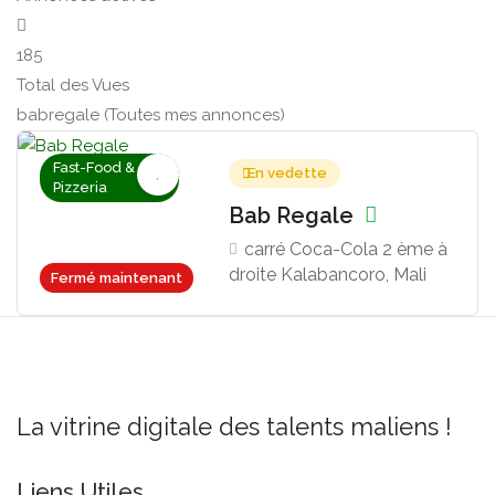
185
Total des Vues
babregale (Toutes mes annonces)
Fast-Food &
En vedette
Pizzeria
Bab Regale
carré Coca-Cola 2 ème à
droite Kalabancoro, Mali
Fermé maintenant
La vitrine digitale des talents maliens !
Liens Utiles