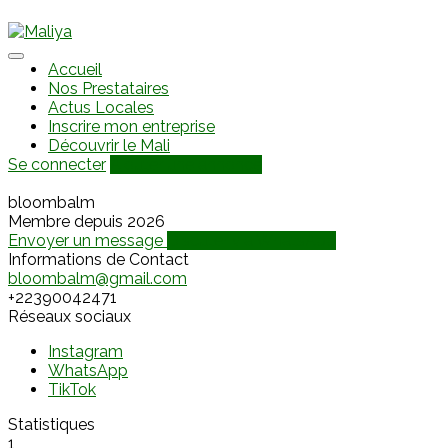
Accueil
Nos Prestataires
Actus Locales
Inscrire mon entreprise
Découvrir le Mali
Se connecter
Ajouter une annonce
bloombalm
Membre depuis 2026
Envoyer un message
Discuter via WhatsApp
Informations de Contact
bloombalm@gmail.com
+22390042471
Réseaux sociaux
Instagram
WhatsApp
TikTok
Statistiques
1