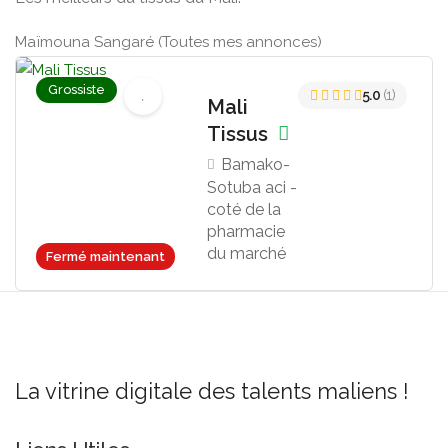
Maïmouna Sangaré (Toutes mes annonces)
Grossiste
5.0
(1)
Mali
Tissus
Bamako-
Sotuba aci -
coté de la
pharmacie
du marché
Fermé maintenant
La vitrine digitale des talents maliens !