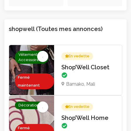
2
202
Annonces actives
Total des Vues
shopwell (Toutes mes annonces)
Vêtements &
En vedette
Accessoires
Shop’Well Closet
Fermé
Bamako, Mali
maintenant
Décoration
En vedette
Shop’Well Home
Fermé