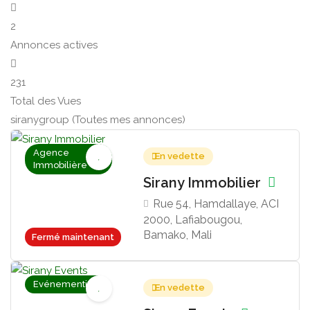
2
Annonces actives
231
Total des Vues
siranygroup (Toutes mes annonces)
Agence
En vedette
Immobilière
Sirany Immobilier
Rue 54, Hamdallaye, ACI
2000, Lafiabougou,
Bamako, Mali
Fermé maintenant
Evénementiel
En vedette