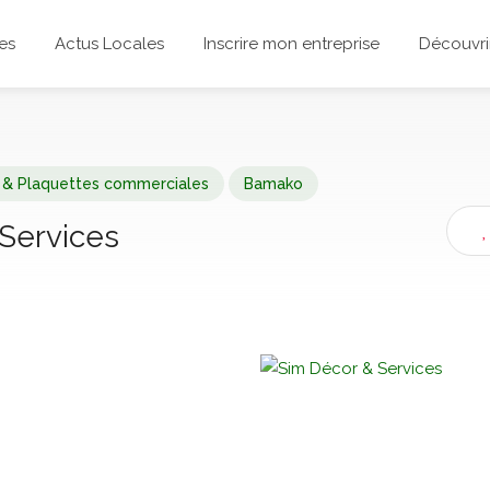
es
Actus Locales
Inscrire mon entreprise
Découvrir
 & Plaquettes commerciales
Bamako
Services