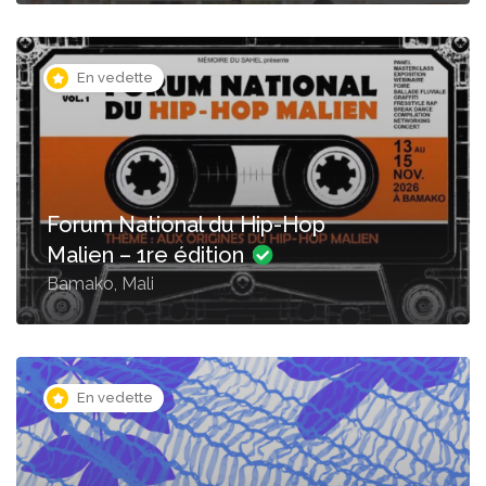
En vedette
Forum National du Hip-Hop
Malien – 1re édition
Bamako, Mali
En vedette