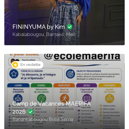
FININYUMA by Kim
Kabalabougou, Bamako, Mali
En vedette
Camp de Vacances MAERIFA
2026
Banankabougou Bollé Sema