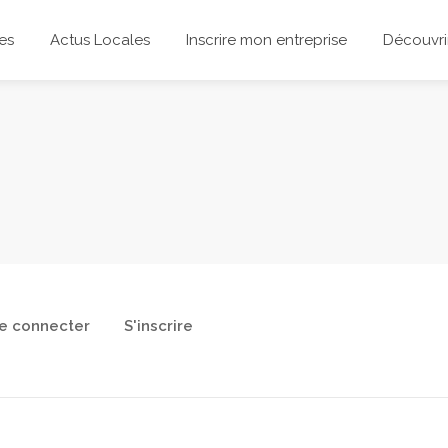
es
Actus Locales
Inscrire mon entreprise
Découvrir
e connecter
S'inscrire