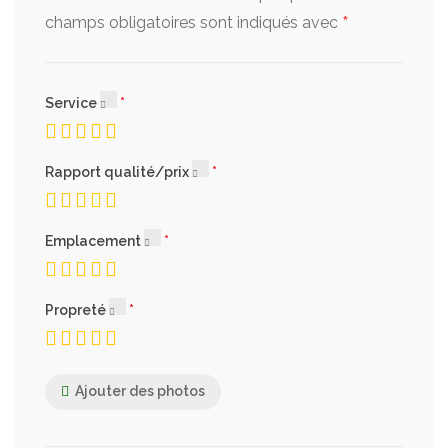
Cookies
*
champs obligatoires sont indiqués avec
Vendu par 4
2 800 FCFA
Service
Cake Chocolat
Rapport qualité/prix
2 500 FCFA
Emplacement
Cake nature
2 500 FCFA
Propreté
Ajouter des photos
Boulangerie