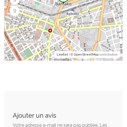
Sablés
Vendu par 6
2 100 FCFA
Brownies
Leaflet
| ©
OpenStreetMap
contributors
Format individuel
1 500 FCFA
Brownies
Format familial
6 000 FCFA
Ajouter un avis
Votre adresse e-mail ne sera pas publiée.
Les