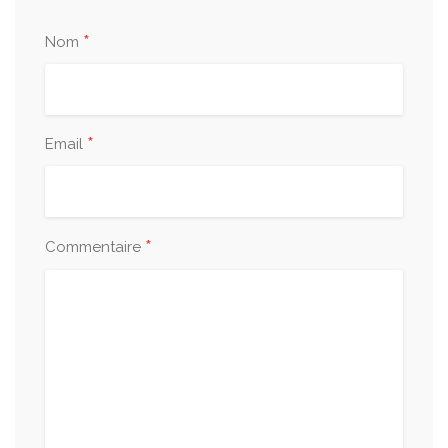
*
Nom
Pain au lait
À partir de 10 pièces
20 000 FCFA
*
Email
Brioche
3 500 FCFA
*
Commentaire
Chouquettes
Vendu par 5
1 250 FCFA