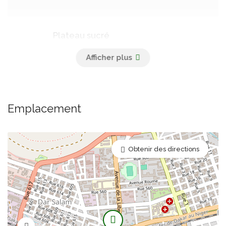
Plateau sucré
À partir de 12 pièces
7 250 FCFA
Emplacement
Pâtisserie
Obtenir des directions
Éclaires chocolat
Vendu par 3
3 000 FCFA