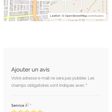
Menus spéciaux & salés
Leaflet
| ©
OpenStreetMap
contributors
Des menus gourmands pour toutes les
envies : burgers, cheeseburgers avec frites,
sandwichs, salades, poulet et menus
complets pour une petite ou grande faim.
2 500 FCFA
Ajouter un avis
Votre adresse e-mail ne sera pas publiée.
Les
*
champs obligatoires sont indiqués avec
Service