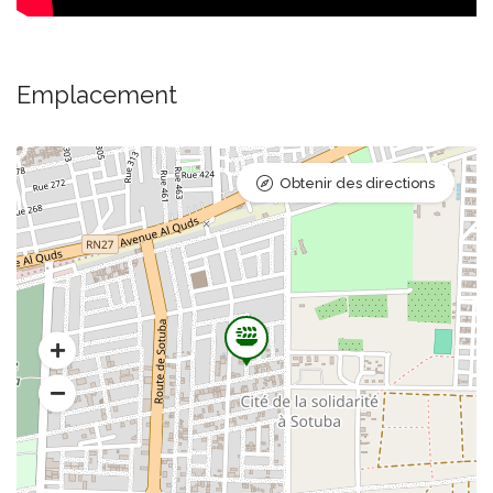
Plateaux sucrés & salés
Des plateaux variés et généreux, sucrés ou
salés, parfaits pour réunions, événements,
anniversaires et réceptions, composés de
Emplacement
mini-pâtisseries, viennoiseries et bouchées
salées.
12 500 FCFA
Obtenir des directions
Boissons & bubble tea
Une sélection de boissons chaudes et
froides : cafés, thés, jus, boissons
rafraîchissantes et Bubble Tea aux saveurs
gourmandes, pour accompagner
parfaitement vos pauses et repas.
3 000 FCFA