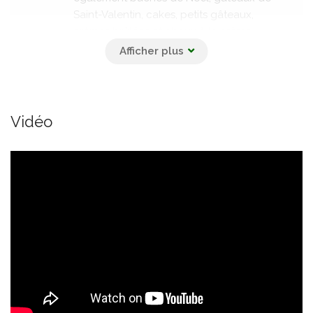
Saint-Valentin, cakes, petits gâteaux,
crèmes brûlées et choux à la crème,
préparés avec soin pour un plaisir
gourmand.
18 000 FCFA
Vidéo
Viennoiseries & donuts
Un large choix de viennoiseries fraîches :
croissants, caniches, coqs, chouquettes,
donuts et autres douceurs, disponibles à
différents prix, idéales pour le petit-
déjeuner ou les pauses gourmandes.
700 FCFA