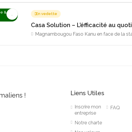
ie &
En vedette
Casa Solution – L’éfficacité au quo
Magnambougou Faso Kanu en face de la st
Liens Utiles
 maliens !
Inscrire mon
FAQ
entreprise
Notre charte