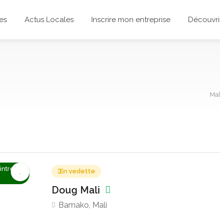
es
Actus Locales
Inscrire mon entreprise
Découvrir
Mal
intre,
En vedette
Doug Mali
Bamako, Mali