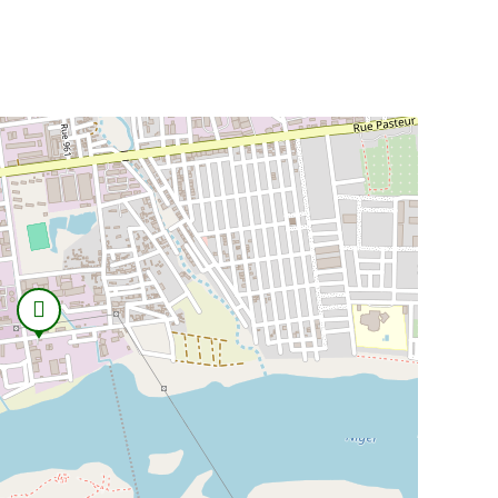
 de confectionner des emballages sur
ts.
lisables.