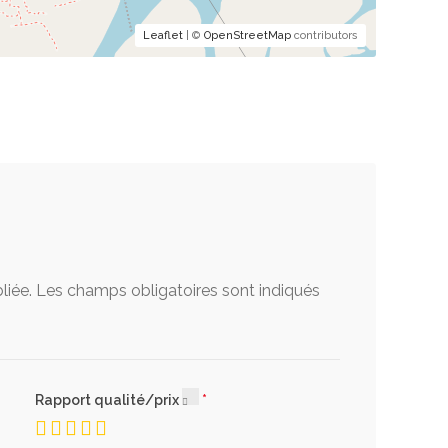
Leaflet
| ©
OpenStreetMap
contributors
t autres. Adaptable selon votre
 bretelles est idéal pour transporter
rand.
liée.
Les champs obligatoires sont indiqués
et de la lumière, le sac s'oxyde, perd
mente.
Rapport qualité/prix