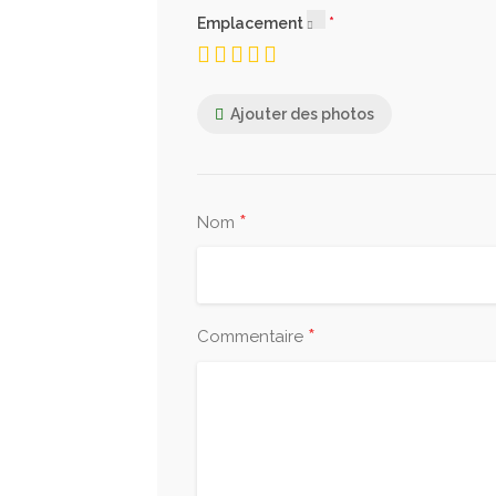
Sac Plastique Imprimé
Emplacement
Sacs liasses fabriqués en polyéthylène
Ajouter des photos
Sachet de Pharmacie
Sachets de pharmacie standard biodég
*
Nom
Sacs Poubelles
30l, 50l, 100l, 150l
*
Commentaire
PRODUITS CHIMIQUES