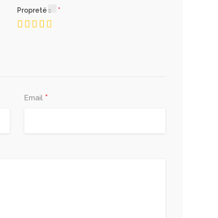
Propreté
 haute densité.
radables, personnalisables
*
Email