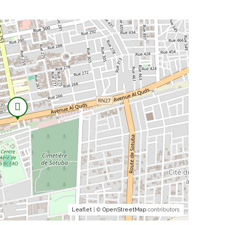
5 000 FCFA
4 000 FCFA
3 000 FCFA
Leaflet
| ©
OpenStreetMap
contributors