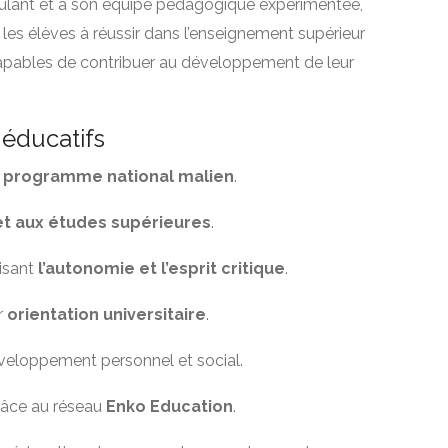
ulant et à son équipe pédagogique expérimentée,
les élèves à réussir dans l’enseignement supérieur
capables de contribuer au développement de leur
éducatifs
u
programme national malien
.
t aux études supérieures
.
isant
l’autonomie et l’esprit critique
.
r
orientation universitaire
.
développement personnel et social.
râce au réseau
Enko Education
.