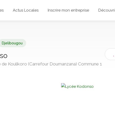
es
Actus Locales
Inscrire mon entreprise
Découvrir
Djelibougou
so
e de Koulikoro (Carrefour Doumanzana) Commune 1