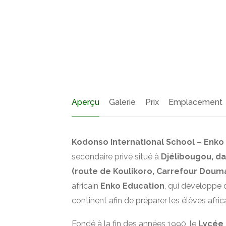
Aperçu
Galerie
Prix
Emplacement
Kodonso International School – Enko
secondaire privé situé à
Djélibougou, d
(route de Koulikoro, Carrefour Doum
africain
Enko Education
, qui développe 
continent afin de préparer les élèves afric
Fondé à la fin des années 1990, le
Lycée