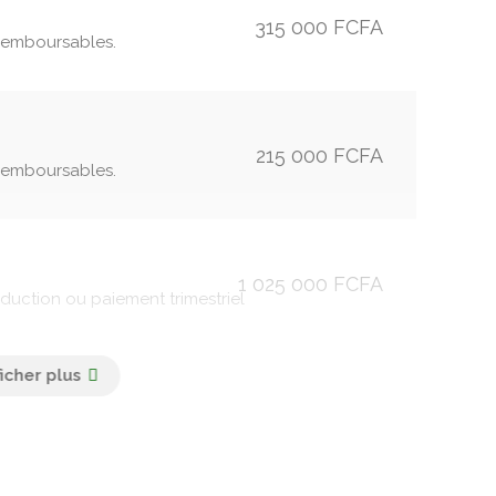
315 000 FCFA
 remboursables.
215 000 FCFA
 remboursables.
1 025 000 FCFA
duction ou paiement trimestriel