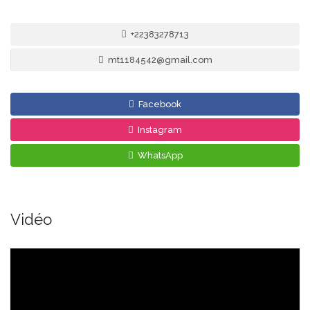
+22383278713
mt1184542@gmail.com
Facebook
Instagram
WhatsApp
Vidéo