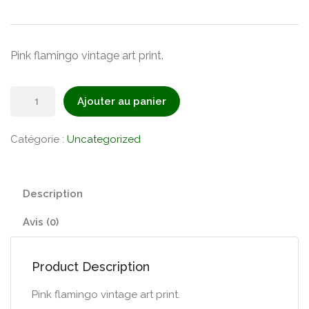
Pink flamingo vintage art print.
quantité
Ajouter au panier
de
Flamingo
Catégorie :
Uncategorized
Art
Print
Description
Avis (0)
Product Description
Pink flamingo vintage art print.