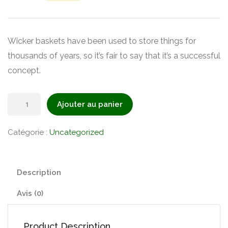
prix
prix
initial
actuel
était :
est :
Wicker baskets have been used to store things for
$49.00.
$39.00.
thousands of years, so it’s fair to say that it’s a successful
concept.
quantité
Ajouter au panier
de
Wicker
Catégorie :
Uncategorized
Basket
Description
Avis (0)
Product Description