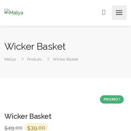
Wicker Basket
Maliya
Produits
Wicker Basket
PROMO !
Wicker Basket
Le
Le
49.00
39.00
$
$