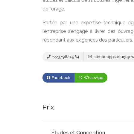
études et calculs de structures, ingénierie,
de forage.
Portée par une expertise technique ri
l’entreprise s’engage à livrer des ouvr
répondant aux exigences des particuliers, 
+22379824984
somacoppsarlu@gma
Facebook
WhatsApp
Prix
Études et Conception