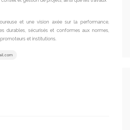
 conseil et gestion de projets, ainsi que les travaux
goureuse et une vision axée sur la performance,
ages durables, sécurisés et conformes aux normes,
promoteurs et institutions.
il.com