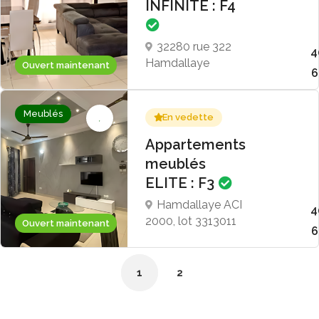
INFINITE : F4
32280 rue 322
4
Hamdallaye
Ouvert maintenant
6
Meublés
En vedette
Appartements
meublés
ELITE : F3
Hamdallaye ACI
4
2000, lot 3313011
Ouvert maintenant
6
1
2