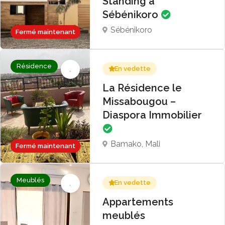
Standing à
Sébénikoro
Sébénikoro
Fermé maintenant
Résidence
En vedette
La Résidence le
Missabougou –
Diaspora Immobilier
Bamako, Mali
Fermé maintenant
Meublés
En vedette
Appartements
meublés