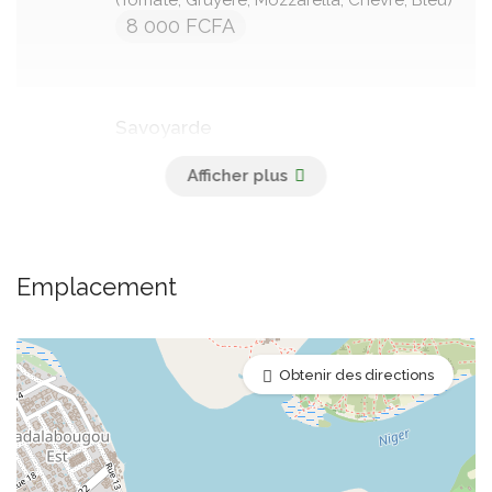
8 000 FCFA
Savoyarde
(Tomate, Jambon, Mozzarella, Gruyère)
8 000 FCFA
Emplacement
Végétarienne
(Tomate, Légumes, Gruyère)
8 000 FCFA
Obtenir des directions
Bolognaise
(Tomate, Viande Hachée, Poivron, Fromage)