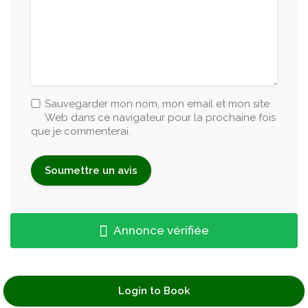
Salade César
6 500 FCFA
Sauvegarder mon nom, mon email et mon site
Salade d'Avocat aux Crevettes
Web dans ce navigateur pour la prochaine fois
7 000 FCFA
que je commenterai.
Soupe de poisson
7 500 FCFA
Annonce vérifiée
Login to Book
NOS PLATS ( Accompagnement inclus au
choix)