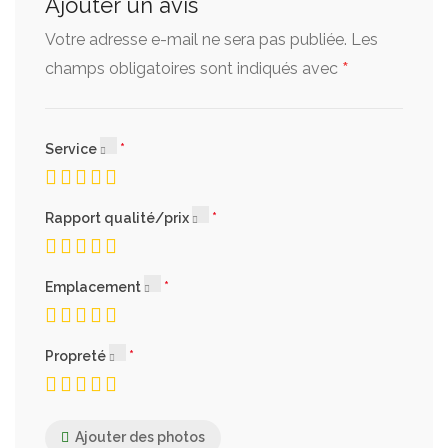
Ajouter un avis
8 500 FCFA
Votre adresse e-mail ne sera pas publiée.
Les
*
champs obligatoires sont indiqués avec
Calzone
(En chausson : Tomate, Jambon, Chorizo,
Service
Mozzarella)
9 000 FCFA
Rapport qualité/prix
Norvégienne
Emplacement
(Crème Fraîche, Fromage, Saumon)
9 500 FCFA
Propreté
Ajouter des photos