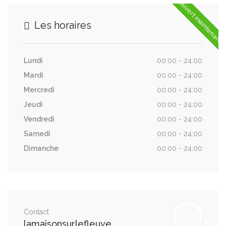
Ouvert maintenant
Les horaires
Lasagnes
8 500 FCFA
Lundi
00:00 - 24:00
Mardi
00:00 - 24:00
Mercredi
00:00 - 24:00
Brochettes de Bœuf Marinées
Jeudi
00:00 - 24:00
8 500 FCFA
Vendredi
00:00 - 24:00
Samedi
00:00 - 24:00
Dimanche
00:00 - 24:00
Brochettes de Poulet Épicées
8 500 FCFA
Contact
Poulet Grillé au Barbecue Sauce
lamaisonsurlefleuve