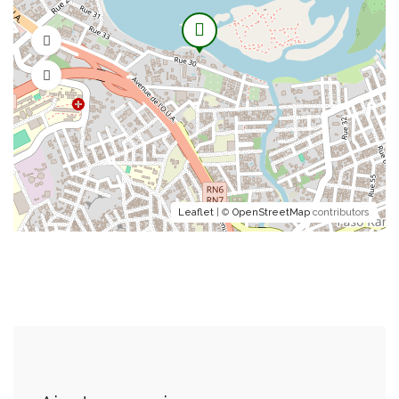
8 500 FCFA
Merguez
(Tomate, Merguez, Gruyère)
8 500 FCFA
Leaflet
| ©
OpenStreetMap
contributors
Paysanne
(Tomate, Jambon, Gruyère)
8 500 FCFA
Reine
(Tomate, Jambon, Champignon, Gruyère)