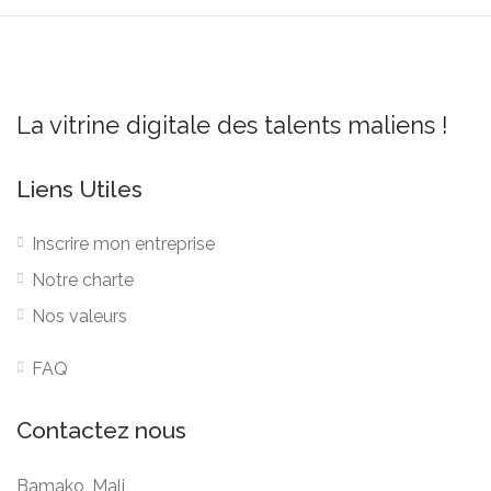
Brochettes de Gambas
9 500 FCFA
La vitrine digitale des talents maliens !
Trio de Brochettes
(Bœuf, Poulet, Capitaine)
Liens Utiles
9 500 FCFA
Inscrire mon entreprise
Notre charte
Filet de Bœuf Grillé, Sauce Beurre
Nos valeurs
Maison
11 000 FCFA
FAQ
Contactez nous
Panaché de Brochettes
(Bœuf, Poulet, Capitaine, Gambas)
Bamako, Mali