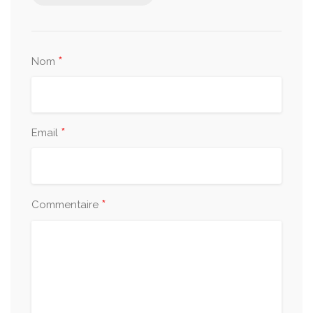
NOS ENTRÉES
Quiche Lorraine
*
Nom
(Poulet ou Boeuf)
4 500 FCFA
*
Email
Salade Fraîcheur
5 000 FCFA
*
Commentaire
Sandwich Américain
(Poulet ou Boeuf)
4 500 FCFA