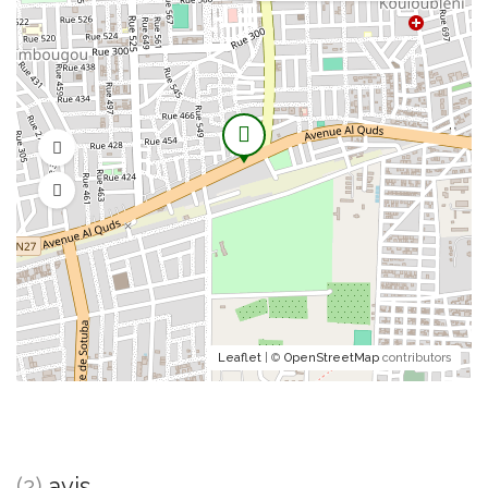
Leaflet
| ©
OpenStreetMap
contributors
(2)
avis